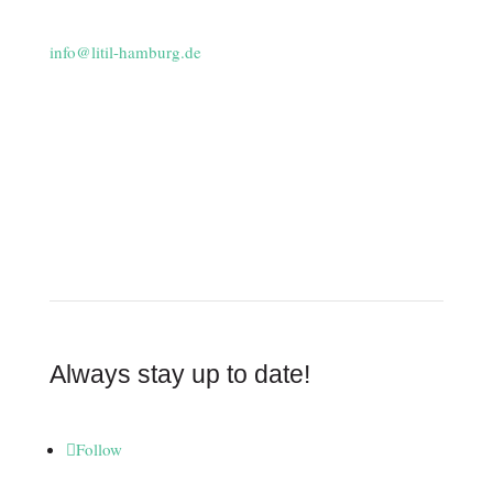
info@litil-hamburg.de
Monday - Friday 11am - 6pm
Saturday 11am - 5pm
Always stay up to date!
Follow