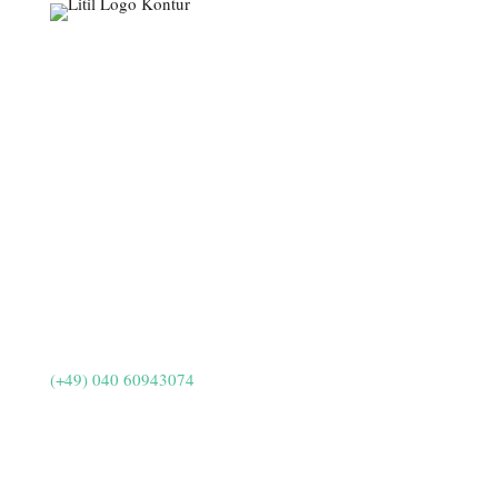
Kleine Rainstraße 6
22765 Hamburg-Ottensen
(+49) 040 60943074